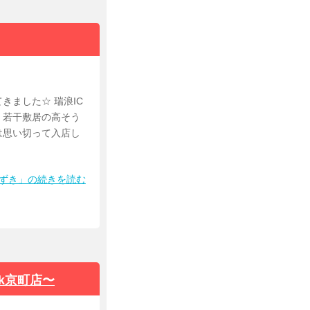
きました☆ 瑞浪IC
。若干敷居の高そう
は思い切って入店し
みずき」の続きを読む
k京町店〜