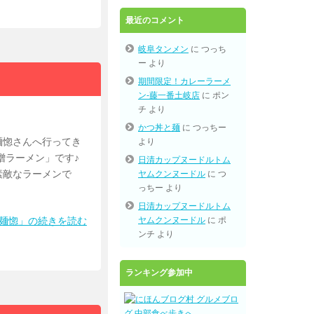
最近のコメント
岐阜タンメン
に
つっち
ー
より
期間限定！カレーラーメ
ン-藤一番土岐店
に
ポン
チ
より
かつ丼と麺
に
つっちー
麺惚さんへ行ってき
より
噌ラーメン」です♪
日清カップヌードルトム
素敵なラーメンで
ヤムクンヌードル
に
つ
っちー
より
・
日清カップヌードルトム
ヤムクンヌードル
に
ポ
一麺惚」の続きを読む
ンチ
より
ランキング参加中