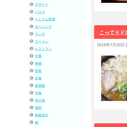
デザート
パスタ
ベトナム料理
モーニング
こってりド
ランチ
ラーメン
2016年7月20日
[
レストラン
中華
丼物
和食
定食
居酒屋
洋食
焼き鳥
焼肉
鉄板焼き
鍋