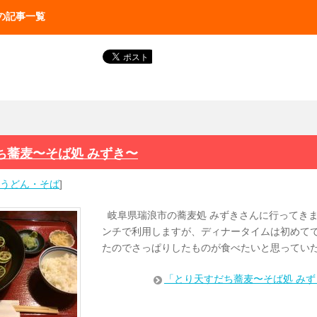
」の記事一覧
ち蕎麦〜そば処 みずき〜
うどん・そば
]
岐阜県瑞浪市の蕎麦処 みずきさんに行ってきまし
ンチで利用しますが、ディナータイムは初めてで
たのでさっぱりしたものが食べたいと思ってい
「とり天すだち蕎麦〜そば処 み