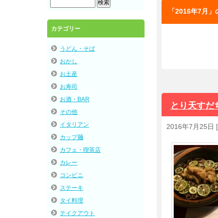
「2016年7月
カテゴリー
うどん・そば
おかし
お土産
お寿司
お酒・BAR
とり天すだ
その他
イタリアン
2016年7月25日
[
カップ麺
カフェ・喫茶店
カレー
コンビニ
ステーキ
タイ料理
テイクアウト