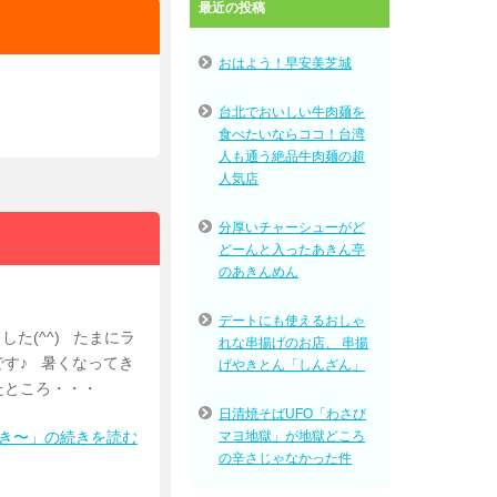
最近の投稿
おはよう！早安美芝城
台北でおいしい牛肉麺を
食べたいならココ！台湾
人も通う絶品牛肉麺の超
人気店
分厚いチャーシューがど
どーんと入ったあきん亭
のあきんめん
デートにも使えるおしゃ
た(^^) たまにラ
れな串揚げのお店、 串揚
す♪ 暑くなってき
げやきとん「しんざん」
たところ・・・
日清焼そばUFO「わさび
マヨ地獄」が地獄どころ
ずき〜」の続きを読む
の辛さじゃなかった件