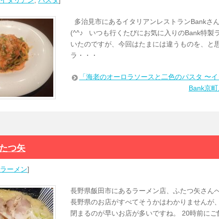
イタリアン
,
パスタ
]
多治見市にあるイタリアンレストランBankさ
(^^♪ いつも行くたびにお気に入りのBank特
いたのですが、今回はたまには違うものを、と
ラ・・・
「海老のオーロラソースと二色のパスタ 〜
Bank京
ふたつ矢
ラーメン
]
長野県飯田市にあるラーメン店、ふたつ矢さん
長野県のお店がすべてそうかはわかりませんが
閉まるのが早いお店が多いですね。 20時前に