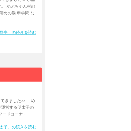
。 かぶちゃん村の
清めの湯 申学問 な
水晶亭」の続きを読む
てきました♪♪ め
が運営する明太子の
フードコーナ・・・
明太子」の続きを読む