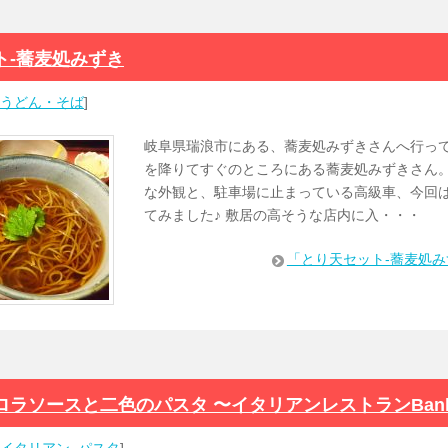
ト-蕎麦処みずき
うどん・そば
]
岐阜県瑞浪市にある、蕎麦処みずきさんへ行って
を降りてすぐのところにある蕎麦処みずきさん
な外観と、駐車場に止まっている高級車、今回
てみました♪ 敷居の高そうな店内に入・・・
「とり天セット-蕎麦処
ロラソースと二色のパスタ 〜イタリアンレストランBan