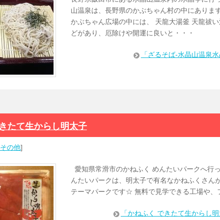
山温泉は、長野県のかぶちゃん村の中にあります
かぶちゃん広場の中には、 天龍大湯釜 天龍祓い
どがあり、厄除けや開運に良いと・・・
「ざるそば-水晶山温泉
できたて生からし明太子
その他
]
愛知県常滑市のかねふく めんたいパークへ行っ
んたいパークは、明太子で有名なかねふくさん
テーマパークです☆ 無料で見学できる工場や、
「かねふく できたて生からし