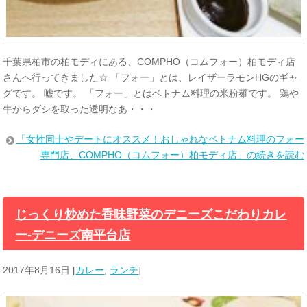
千葉県柏市の柏モディにある、COMPHO（コムフォー）柏モディ店
さんへ行ってきました☆ 「フォー」とは、レイザーラモンHGのギャ
グです。 嘘です。 「フォー」とはベトナム料理の米粉麺です。 鶏や
牛からダシを取った透明なあ・・・
「女性同士やデートにオススメ！おしゃれなベトナム料理のフォー
専門店、COMPHO（コムフォー）柏モディ店」の続きを読む
じっくり炒めた香味野菜のデニーズこだわりカレ
ー-デニーズ南平台店
2017年8月16日
[
カレー
,
ランチ
]