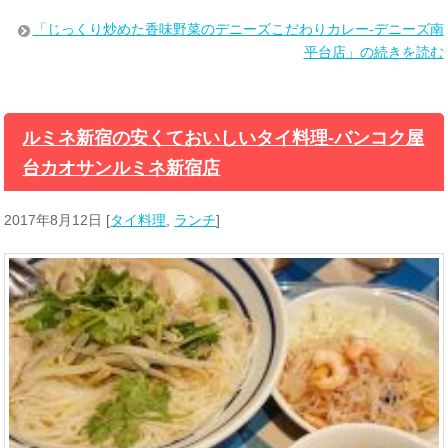
「じっくり炒めた香味野菜のデニーズこだわりカレー-デニーズ南
平台店」の続きを読む
ルミネ新宿の安くておいしいタイ料理-バンコク屋
台カオサンルミネ新宿店
2017年8月12日
[
タイ料理
,
ランチ
]