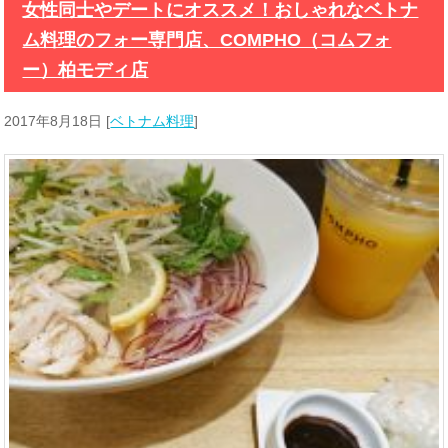
女性同士やデートにオススメ！おしゃれなベトナ
ム料理のフォー専門店、COMPHO（コムフォ
ー）柏モディ店
2017年8月18日
[
ベトナム料理
]