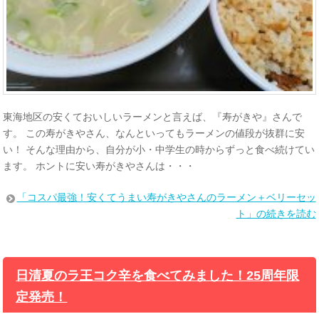
東海地区の安くておいしいラーメンと言えば、『寿がきや』さんで
す。 この寿がきやさん、なんといってもラーメンの値段が抜群に安
い！ そんな理由から、自分が小・中学生の時からずっと食べ続けてい
ます。 ホントに安い寿がきやさんは・・・
「コスパ最強！安くてうまい寿がきやさんのラーメン＋ベリーセッ
ト」の続きを読む
日清夏のラ王コク辛を食べてみました！25周年限
定発売！