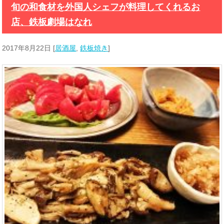
旬の和食材を外国人シェフが料理してくれるお
店、鉄板劇場はなれ
2017年8月22日
[
居酒屋
,
鉄板焼き
]