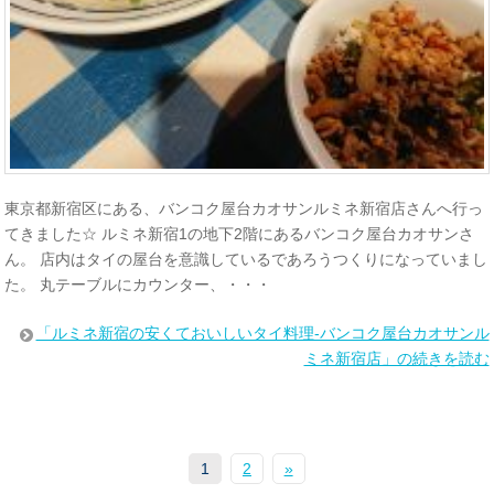
東京都新宿区にある、バンコク屋台カオサンルミネ新宿店さんへ行っ
てきました☆ ルミネ新宿1の地下2階にあるバンコク屋台カオサンさ
ん。 店内はタイの屋台を意識しているであろうつくりになっていまし
た。 丸テーブルにカウンター、・・・
「ルミネ新宿の安くておいしいタイ料理-バンコク屋台カオサンル
ミネ新宿店」の続きを読む
1
2
»