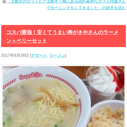
「土岐市のセラトピア土岐すぐ横にある隠れ家的なカフェ待屋さん
でモーニングをしてきました」の続きを読む
コスパ最強！安くてうまい寿がきやさんのラーメ
ン＋ベリーセット
2017年8月28日
[
デザート
,
ラーメン
]