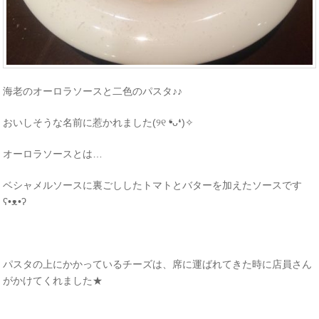
海老のオーロラソースと二色のパスタ♪♪
おいしそうな名前に惹かれました(୨୧ ❛ᴗ❛)✧
オーロラソースとは…
ベシャメルソースに裏ごししたトマトとバターを加えたソースです
ʕ•ᴥ•ʔ
パスタの上にかかっているチーズは、席に運ばれてきた時に店員さん
がかけてくれました★