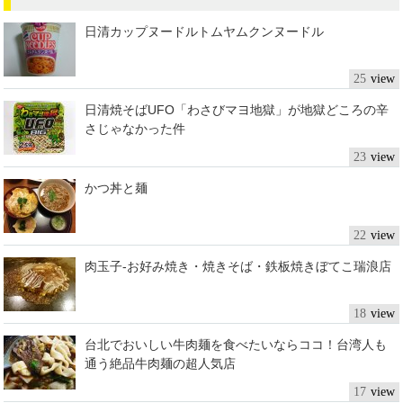
日清カップヌードルトムヤムクンヌードル
25
日清焼そばUFO「わさびマヨ地獄」が地獄どころの辛
さじゃなかった件
23
かつ丼と麺
22
肉玉子-お好み焼き・焼きそば・鉄板焼きぼてこ瑞浪店
18
台北でおいしい牛肉麺を食べたいならココ！台湾人も
通う絶品牛肉麺の超人気店
17