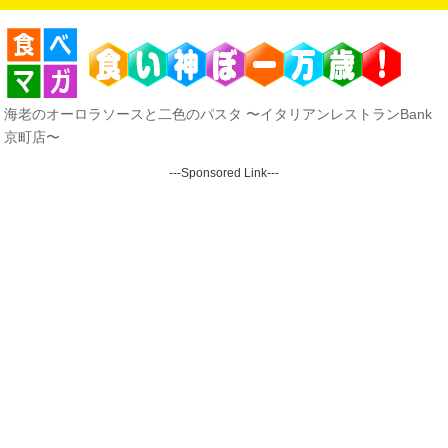
海老のオーロラソースと二色のパスタ 〜イタリアンレストランBank
京町店〜
---Sponsored Link---