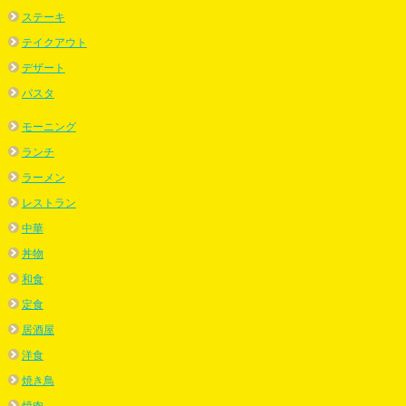
ステーキ
テイクアウト
デザート
パスタ
モーニング
ランチ
ラーメン
レストラン
中華
丼物
和食
定食
居酒屋
洋食
焼き鳥
焼肉