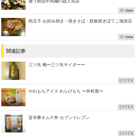
通う絶品牛肉麺の超人気店
18
肉玉子-お好み焼き・焼きそば・鉄板焼きぼてこ瑞浪店
18
関連記事
三ツ矢 梅〜三ツ矢サイダー〜
ENTER
やわもちアイス わらびもち 〜井村屋〜
ENTER
旨辛豚キムチ丼-セブンイレブン
ENTER