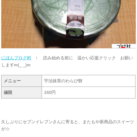
にほんブログ村
↑ 読み始める前に 温かい応援クリック お願い
しますm(_ _)m
メニュー
宇治抹茶のわらび餅
値段
160円
久しぶりにセブンイレブンさんに寄ると、またもや新商品のスイーツ
が☆