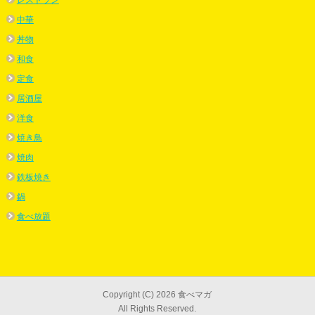
中華
丼物
和食
定食
居酒屋
洋食
焼き鳥
焼肉
鉄板焼き
鍋
食べ放題
Copyright (C) 2026 食べマガ
All Rights Reserved.