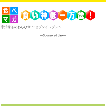
宇治抹茶のわらび餅 〜セブンイレブン〜
---Sponsored Link---