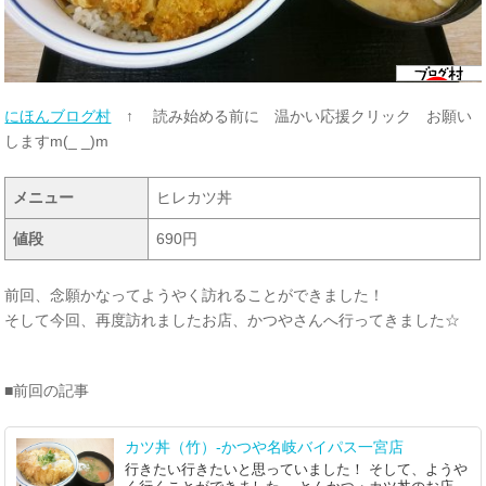
にほんブログ村
↑ 読み始める前に 温かい応援クリック お願い
しますm(_ _)m
メニュー
ヒレカツ丼
値段
690円
前回、念願かなってようやく訪れることができました！
そして今回、再度訪れましたお店、かつやさんへ行ってきました☆
■前回の記事
カツ丼（竹）-かつや名岐バイパス一宮店
行きたい行きたいと思っていました！ そして、ようや