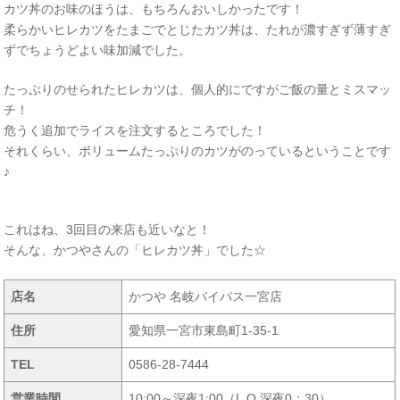
カツ丼のお味のほうは、もちろんおいしかったです！
柔らかいヒレカツをたまごでとじたカツ丼は、たれが濃すぎず薄すぎ
ずでちょうどよい味加減でした。
たっぷりのせられたヒレカツは、個人的にですがご飯の量とミスマッ
チ！
危うく追加でライスを注文するところでした！
それくらい、ボリュームたっぷりのカツがのっているということです
♪
これはね、3回目の来店も近いなと！
そんな、かつやさんの「ヒレカツ丼」でした☆
店名
かつや 名岐バイパス一宮店
住所
愛知県一宮市東島町1-35-1
TEL
0586-28-7444
営業時間
10:00～深夜1:00（L.O.深夜0：30）