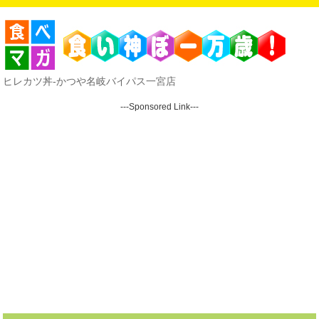
ヒレカツ丼-かつや名岐バイパス一宮店
---Sponsored Link---