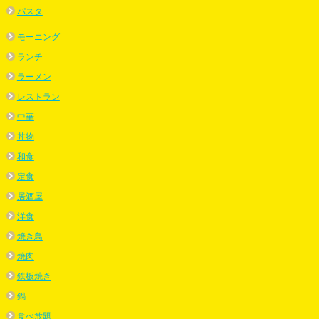
パスタ
モーニング
ランチ
ラーメン
レストラン
中華
丼物
和食
定食
居酒屋
洋食
焼き鳥
焼肉
鉄板焼き
鍋
食べ放題