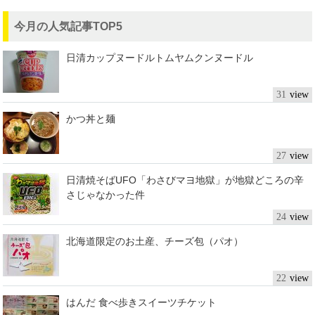
今月の人気記事TOP5
日清カップヌードルトムヤムクンヌードル
31
かつ丼と麺
27
日清焼そばUFO「わさびマヨ地獄」が地獄どころの辛
さじゃなかった件
24
北海道限定のお土産、チーズ包（パオ）
22
はんだ 食べ歩きスイーツチケット