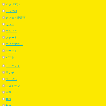
イタリアン
カップ麺
カフェ・喫茶店
カレー
コンビニ
ステーキ
テイクアウト
デザート
パスタ
モーニング
ランチ
ラーメン
レストラン
中華
丼物
和食