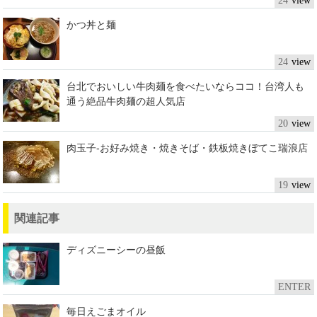
24
かつ丼と麺
24
台北でおいしい牛肉麺を食べたいならココ！台湾人も
通う絶品牛肉麺の超人気店
20
肉玉子-お好み焼き・焼きそば・鉄板焼きぼてこ瑞浪店
19
関連記事
ディズニーシーの昼飯
ENTER
毎日えごまオイル