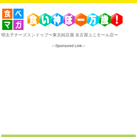
明太子チーズスンドゥブ〜東京純豆腐 名古屋ユニモール店〜
---Sponsored Link---