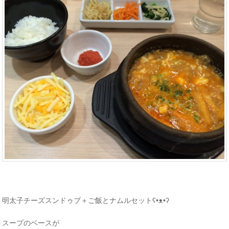
明太子チーズスンドゥブ＋ご飯とナムルセットʕ•ᴥ•ʔ
スープのベースが