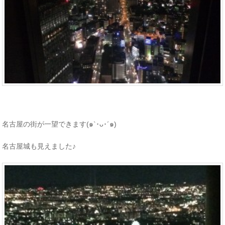
名古屋の街が一望できます(๑`･ᴗ･´๑)
名古屋城も見えました♪