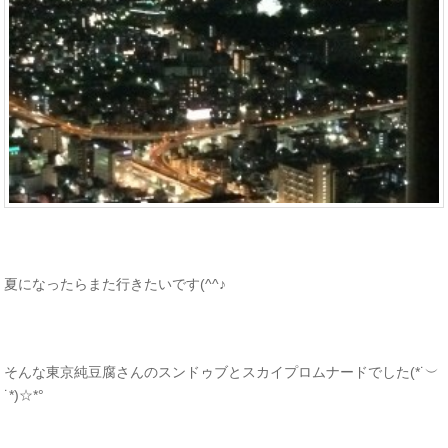
夏になったらまた行きたいです(^^♪
そんな東京純豆腐さんのスンドゥブとスカイプロムナードでした(*˙︶
˙*)☆*°