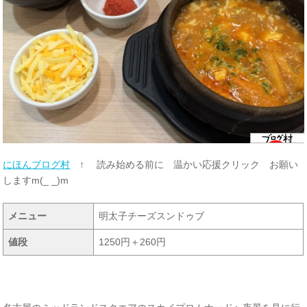
にほんブログ村
↑ 読み始める前に 温かい応援クリック お願い
しますm(_ _)m
メニュー
明太子チーズスンドゥブ
値段
1250円＋260円