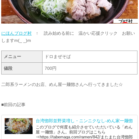
にほんブログ村
↑ 読み始める前に 温かい応援クリック お願い
しますm(_ _)m
メニュー
ドロまぜそば
値段
700円
二郎系ラーメンのお店、めん屋一麺惚さんへ行ってきました☆
■前回の記事
台湾惚郎並野菜増し・ニンニクなし-めん家一麺惚
このブログで何度も紹介させていただいている「めん
屋 一麺惚」さん。前回ブログはこちら
⇒https://tabemaga.com/ramen/842/またまた台湾惚郎