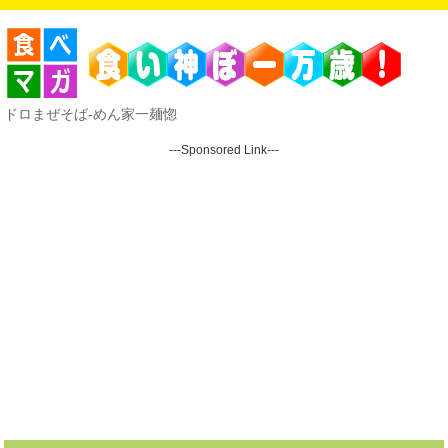
ドロまぜそば-めん家一麺惚
---Sponsored Link---