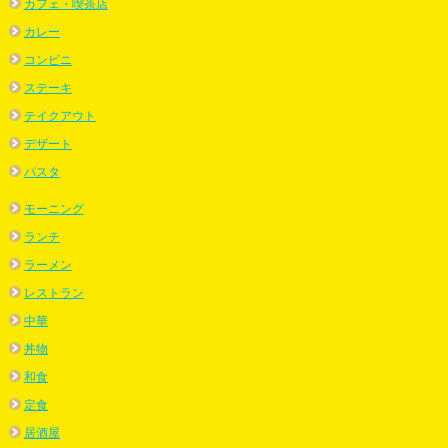
カフェ・喫茶店
カレー
コンビニ
ステーキ
テイクアウト
デザート
パスタ
モーニング
ランチ
ラーメン
レストラン
中華
丼物
和食
定食
居酒屋