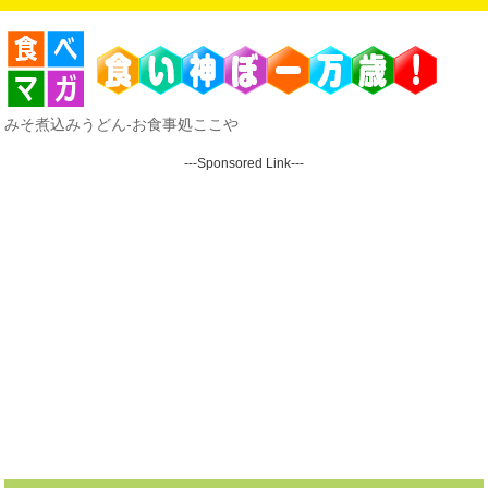
みそ煮込みうどん-お食事処ここや
---Sponsored Link---