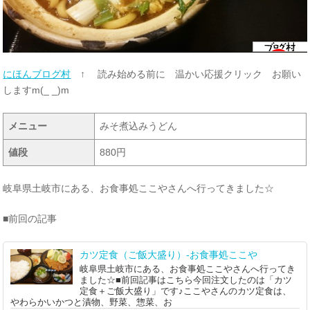
にほんブログ村
↑ 読み始める前に 温かい応援クリック お願い
しますm(_ _)m
メニュー
みそ煮込みうどん
値段
880円
岐阜県土岐市にある、お食事処ここやさんへ行ってきました☆
■前回の記事
カツ定食（ご飯大盛り）-お食事処ここや
岐阜県土岐市にある、お食事処ここやさんへ行ってき
ました☆■前回記事はこちら今回注文したのは「カツ
定食＋ご飯大盛り」です♪ここやさんのカツ定食は、
やわらかいかつと漬物、野菜、惣菜、お