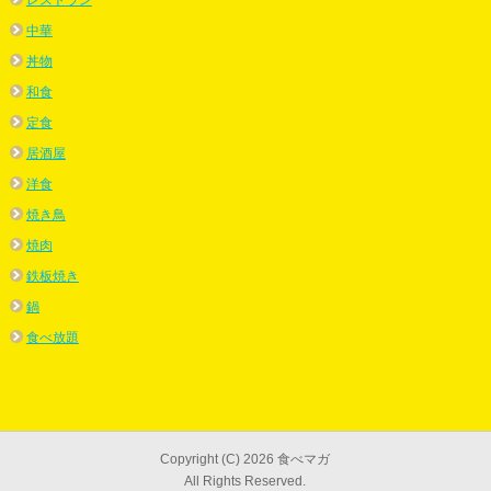
レストラン
中華
丼物
和食
定食
居酒屋
洋食
焼き鳥
焼肉
鉄板焼き
鍋
食べ放題
Copyright (C) 2026 食べマガ
All Rights Reserved.