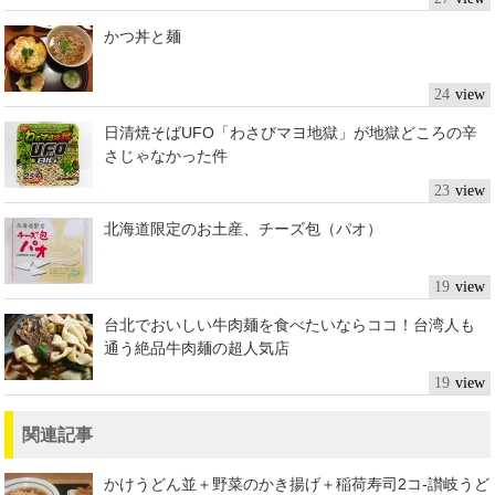
かつ丼と麺
24
日清焼そばUFO「わさびマヨ地獄」が地獄どころの辛
さじゃなかった件
23
北海道限定のお土産、チーズ包（パオ）
19
台北でおいしい牛肉麺を食べたいならココ！台湾人も
通う絶品牛肉麺の超人気店
19
関連記事
かけうどん並＋野菜のかき揚げ＋稲荷寿司2コ-讃岐うど