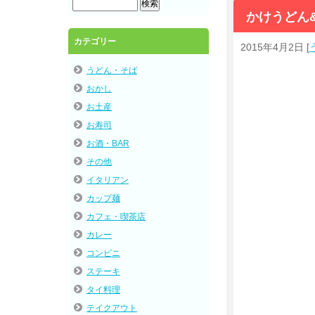
かけうどん
カテゴリー
2015年4月2日
[
うどん・そば
おかし
お土産
お寿司
お酒・BAR
その他
イタリアン
カップ麺
カフェ・喫茶店
カレー
コンビニ
ステーキ
タイ料理
テイクアウト