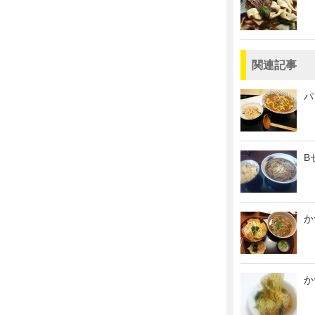
関連記事
パ
B
か
か