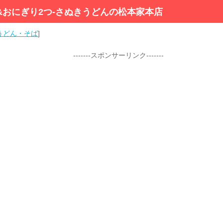
&おにぎり2つ-さぬきうどんの松本家本店
うどん・そば
]
-------スポンサーリンク-------