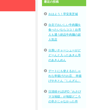
最近の投稿
おはよう！早安美芝城
台北でおいしい牛肉麺を
食べたいならココ！台湾
人も通う絶品牛肉麺の超
人気店
分厚いチャーシューがど
どーんと入ったあきん亭
のあきんめん
デートにも使えるおしゃ
れな串揚げのお店、 串揚
げやきとん「しんざん」
日清焼そばUFO「わさび
マヨ地獄」が地獄どころ
の辛さじゃなかった件