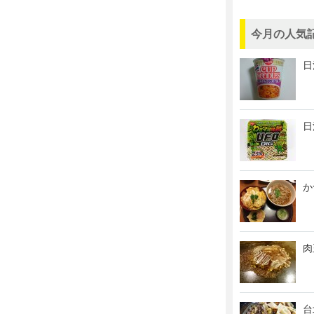
今月の人気記
日
日
か
肉
台