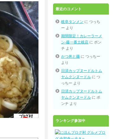
最近のコメント
岐阜タンメン
に
つっち
ー
より
期間限定！カレーラーメ
ン-藤一番土岐店
に
ポン
チ
より
かつ丼と麺
に
つっちー
より
日清カップヌードルトム
ヤムクンヌードル
に
つ
っちー
より
日清カップヌードルトム
ヤムクンヌードル
に
ポ
ンチ
より
ランキング参加中