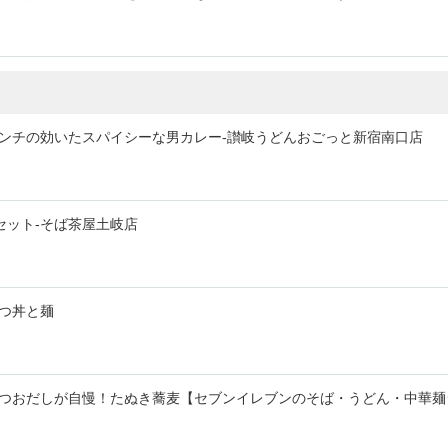
ンチの効いたスパイシーな男カレー-讃岐うどんおごっと新宿南口店
セット-そば茶屋土岐店
つ丼と麺
つおだしが自慢！たぬき蕎麦【セブンイレブンのそば・うどん・中華麺