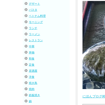
デザート
パスタ
ベトナム料理
モーニング
ランチ
ラーメン
レストラン
中華
丼物
和食
定食
居酒屋
洋食
焼き鳥
焼肉
鉄板焼き
にほんブログ
鍋