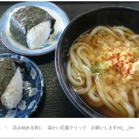
村
↑ 読み始める前に 温かい応援クリック お願いしますm(_ _)m