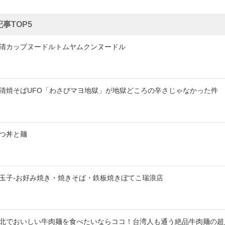
事TOP5
清カップヌードルトムヤムクンヌードル
清焼そばUFO「わさびマヨ地獄」が地獄どころの辛さじゃなかった件
つ丼と麺
玉子-お好み焼き・焼きそば・鉄板焼きぼてこ瑞浪店
北でおいしい牛肉麺を食べたいならココ！台湾人も通う絶品牛肉麺の超