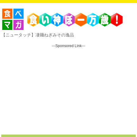
【ニュータッチ】凄麺ねぎみその逸品
---Sponsored Link---