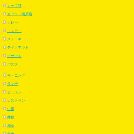
カップ麺
カフェ・喫茶店
カレー
コンビニ
ステーキ
テイクアウト
デザート
パスタ
モーニング
ランチ
ラーメン
レストラン
中華
丼物
和食
定食