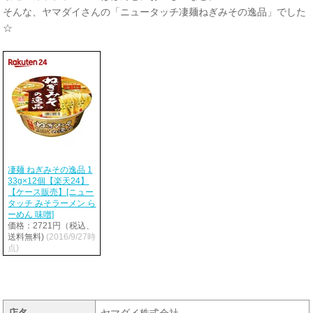
そんな、ヤマダイさんの「ニュータッチ凄麺ねぎみその逸品」でした
☆
凄麺 ねぎみその逸品 1
33g×12個【楽天24】
【ケース販売】[ニュー
タッチ みそラーメン ら
ーめん 味噌]
価格：2721円（税込、
送料無料)
(2016/9/27時
点)