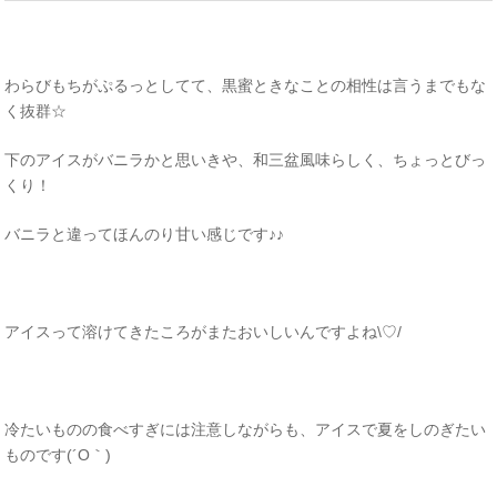
わらびもちがぷるっとしてて、黒蜜ときなことの相性は言うまでもな
く抜群☆
下のアイスがバニラかと思いきや、和三盆風味らしく、ちょっとびっ
くり！
バニラと違ってほんのり甘い感じです♪♪
アイスって溶けてきたころがまたおいしいんですよね\♡/
冷たいものの食べすぎには注意しながらも、アイスで夏をしのぎたい
ものです(´O｀)