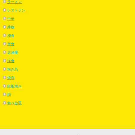
ラーメン
レストラン
中華
丼物
和食
定食
居酒屋
洋食
焼き鳥
焼肉
鉄板焼き
鍋
食べ放題