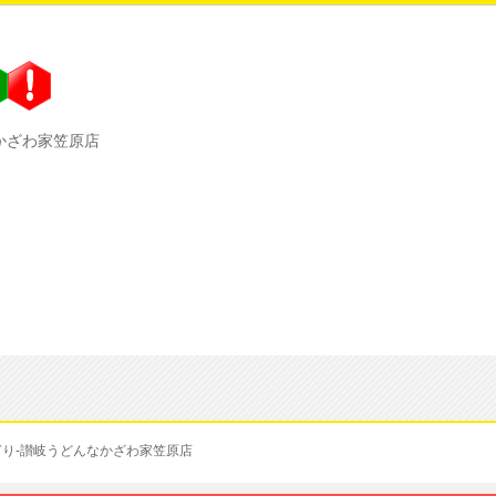
かざわ家笠原店
ぎり-讃岐うどんなかざわ家笠原店