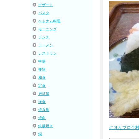
デザート
パスタ
ベトナム料理
モーニング
ランチ
ラーメン
レストラン
中華
丼物
和食
定食
居酒屋
洋食
焼き鳥
焼肉
鉄板焼き
にほんブログ
鍋