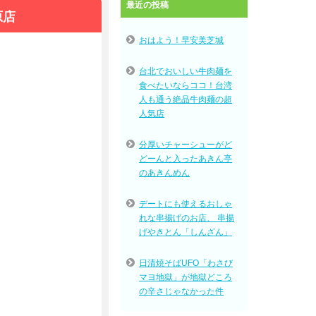
最近の投稿
原店
おはよう！早安美芝城
台北でおいしい牛肉麺を
食べたいならココ！台湾
人も通う絶品牛肉麺の超
人気店
分厚いチャーシューがど
どーんと入ったあきん亭
のあきんめん
デートにも使えるおしゃ
れな串揚げのお店、 串揚
げやきとん「しんざん」
日清焼そばUFO「わさび
マヨ地獄」が地獄どころ
の辛さじゃなかった件