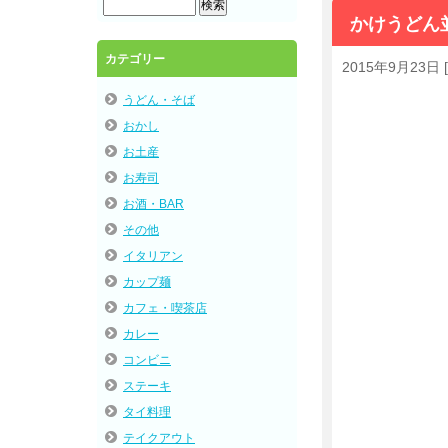
かけうどん
カテゴリー
2015年9月23日
[
うどん・そば
おかし
お土産
お寿司
お酒・BAR
その他
イタリアン
カップ麺
カフェ・喫茶店
カレー
コンビニ
ステーキ
タイ料理
テイクアウト