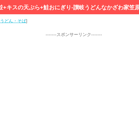
並+キスの天ぷら+鮭おにぎり-讃岐うどんなかざわ家笠
うどん・そば
]
-------スポンサーリンク-------