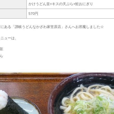
かけうどん並+キスの天ぷら+鮭おにぎり
570円
市にある「讃岐うどんなかざわ家笠原店」さんへお邪魔しました☆
メニューは、
並
ら