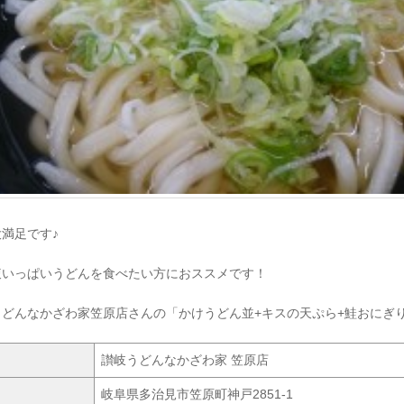
満足です♪
腹いっぱいうどんを食べたい方におススメです！
うどんなかざわ家笠原店さんの「かけうどん並+キスの天ぷら+鮭おにぎ
讃岐うどんなかざわ家 笠原店
岐阜県多治見市笠原町神戸2851-1