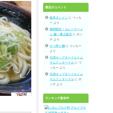
最近のコメント
岐阜タンメン
に
つっち
ー
より
期間限定！カレーラーメ
ン-藤一番土岐店
に
ポン
チ
より
かつ丼と麺
に
つっちー
より
日清カップヌードルトム
ヤムクンヌードル
に
つ
っちー
より
日清カップヌードルトム
ヤムクンヌードル
に
ポ
ンチ
より
ランキング参加中