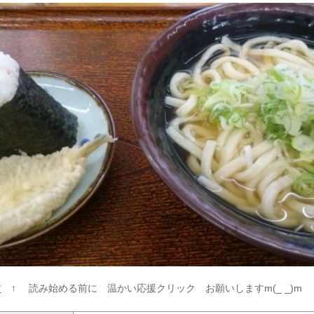
村
↑ 読み始める前に 温かい応援クリック お願いしますm(_ _)m