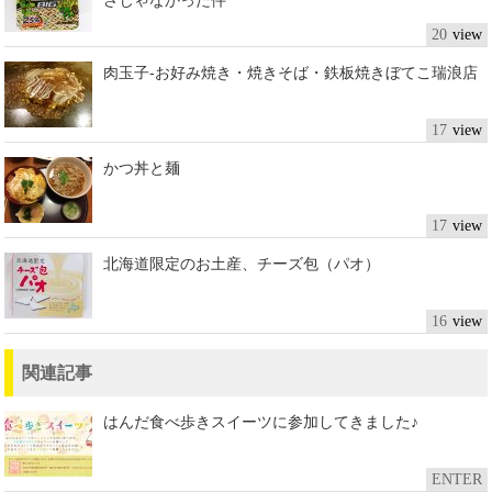
さじゃなかった件
20
肉玉子-お好み焼き・焼きそば・鉄板焼きぼてこ瑞浪店
17
かつ丼と麺
17
北海道限定のお土産、チーズ包（パオ）
16
関連記事
はんだ食べ歩きスイーツに参加してきました♪
ENTER