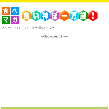
フルーツづくしパフェ〜青いクマ〜
---Sponsored Link---