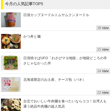
今月の人気記事TOP5
日清カップヌードルトムヤムクンヌードル
28
かつ丼と麺
25
日清焼そばUFO「わさびマヨ地獄」が地獄どころの辛
さじゃなかった件
24
北海道限定のお土産、チーズ包（パオ）
22
台北でおいしい牛肉麺を食べたいならココ！台湾人も
通う絶品牛肉麺の超人気店