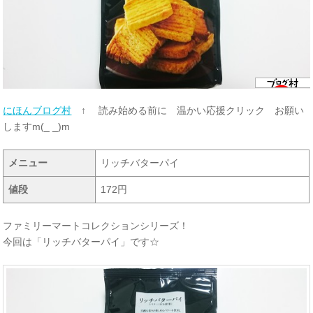
にほんブログ村
↑ 読み始める前に 温かい応援クリック お願い
しますm(_ _)m
メニュー
リッチバターパイ
値段
172円
ファミリーマートコレクションシリーズ！
今回は「リッチバターパイ」です☆