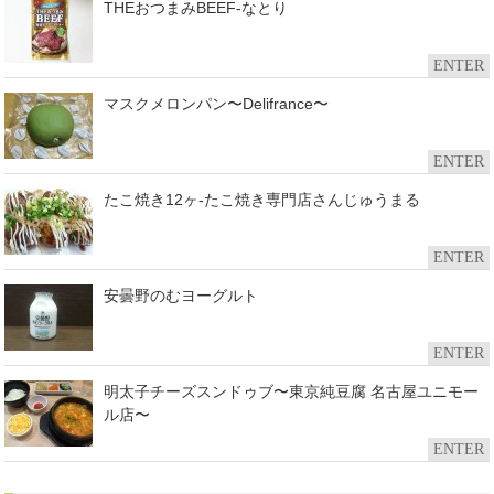
THEおつまみBEEF-なとり
ENTER
マスクメロンパン〜Delifrance〜
ENTER
たこ焼き12ヶ-たこ焼き専門店さんじゅうまる
ENTER
安曇野のむヨーグルト
ENTER
明太子チーズスンドゥブ〜東京純豆腐 名古屋ユニモー
ル店〜
ENTER