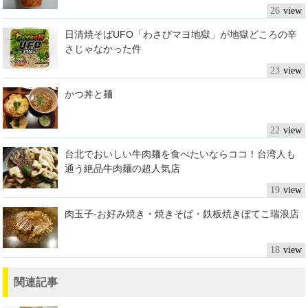
26
日清焼そばUFO「わさびマヨ地獄」が地獄どころの辛
さじゃなかった件
23
かつ丼と麺
22
台北でおいしい牛肉麺を食べたいならココ！台湾人も
通う絶品牛肉麺の超人気店
19
肉玉子-お好み焼き・焼きそば・鉄板焼きぼてこ瑞浪店
18
関連記事