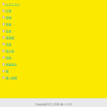
レストラン
中華
丼物
和食
定食
居酒屋
洋食
焼き鳥
焼肉
鉄板焼き
鍋
食べ放題
Copyright (C) 2026 食べマガ