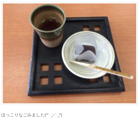
ほっこりなごみました(*ˊૢᵕˋૢ*)