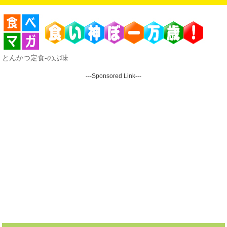
とんかつ定食-のぶ味
---Sponsored Link---