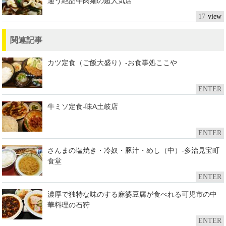
通う絶品牛肉麺の超人気店
17
関連記事
カツ定食（ご飯大盛り）-お食事処ここや
ENTER
牛ミソ定食-味A土岐店
ENTER
さんまの塩焼き・冷奴・豚汁・めし（中）-多治見宝町
食堂
ENTER
濃厚で独特な味のする麻婆豆腐が食べれる可児市の中
華料理の石狩
ENTER