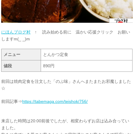
にほんブログ村
↑ 読み始める前に 温かい応援クリック お願い
しますm(_ _)m
メニュー
とんかつ定食
値段
890円
前回は焼肉定食を注文した「のぶ味」さんへまたまたお邪魔しました
☆
前回記事⇒
https://tabemaga.com/teishok/756/
来店した時間は20:00前後でしたが、相変わらずお店は込み合ってい
ました。