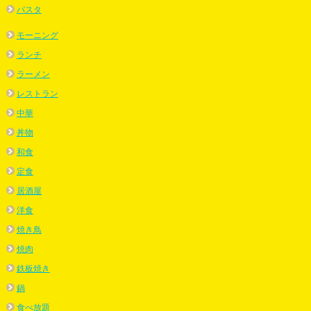
パスタ
モーニング
ランチ
ラーメン
レストラン
中華
丼物
和食
定食
居酒屋
洋食
焼き鳥
焼肉
鉄板焼き
鍋
食べ放題